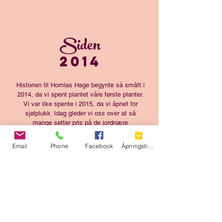
Siden
2014
Historien til Homlas Hage begynte så smått i
2014, da vi spent plantet våre første planter.
Vi var like spente i 2015, da vi åpnet for
sjølplukk. Idag gleder vi oss over at så
mange setter pris på de jordnære
opplevelsene og stuttreiste varene våre, og
utvider litt og litt for å kunne produsere nok
Email
Phone
Facebook
Åpningstider
til alle som vil ha!
Vi er ikke så veldig jålete, for vi liker det
jordnært. Men vi er opptatt av kvalitet, så
derfor er vi ganske nøye når det kommer til
det som gjelder: å produsere stuttreiste og
jordnære bær og grønnsaker til DEG som
digger humler og bringebær. Og alt det andre