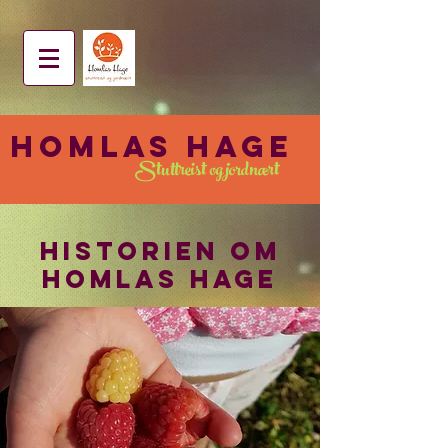
Homlas hage
Stuttreist og jordnært
historien om
homlas hage